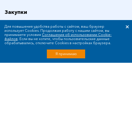
Закупки
Для повышения удобства работы с сайтом, ваш браузер
использует Cookies. Продолжая работу с нашим сайтом, вы
принимаете условия
Соглашения об использовании Cookie-
файлов
. Если вы не хотите, чтобы пользовательские данные
обрабатывались, отключите Cookies в настройках браузера.
Я принимаю
© ПАО «РусГидро» 2006-2026
Карта сайта
Уведомление об ответственности и праве
интеллектуальной собственности
Политика ПАО «РусГидро» в отношении обработки
персональных данных
Сообщить об ошибке: ctrl+enter
Разработка сайта